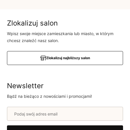
Brak opinii
Jeszcze nikt nie ocenił tego produktu.
Bądź pierwszą osobą, która podzieli się opinią o tym
Zlokalizuj salon
produkcie!
Wpisz swoje miejsce zamieszkania lub miasto, w którym
Powiadomienie
chcesz znaleźć nasz salon.
W naszej witrynie opinie mogą dodawać tylko
osoby, które zakupiły produkt.
Dodaj opinię
Zlokalizuj najbliższy salon
Newsletter
Bądź na bieżąco z nowościami i promocjami!