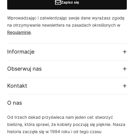
Zapisz się
Wprowadzając i zatwierdzając swoje dane wyrażasz zgodę
na otrzymywanie newslettera na zasadach określonych w
Regulaminie
.
Informacje
Regulamin sklepu
Obserwuj nas
Dostawa
Zwroty i wymiany
Facebook
Kontakt
Polityka prywatności
O firmie
Instagram
Telefon
Tabela rozmiarów
O nas
+48 33 877 16 87
YouTube
Email
Od trzech dekad przyświeca nam jeden cel: stworzyć
sklep(at)dalia.pl
bieliznę, która sprawi, że kobiety poczują się pięknie. Nasza
Nasz zespół obsługi klienta jest do Państwa dyspozycji w dni robocze w
historia zaczęła się w 1994 roku i od tego czasu