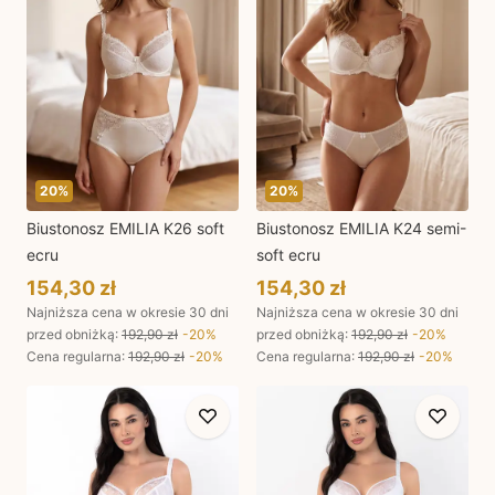
20
%
20
%
Biustonosz EMILIA K26 soft
Biustonosz EMILIA K24 semi-
ecru
soft ecru
154,30 zł
154,30 zł
Najniższa cena w okresie 30 dni
Najniższa cena w okresie 30 dni
przed obniżką:
192,90 zł
-
20
%
przed obniżką:
192,90 zł
-
20
%
Cena regularna
:
192,90 zł
-
20
%
Cena regularna
:
192,90 zł
-
20
%