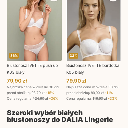
36
%
33
%
Biustonosz IVETTE push up
Biustonosz IVETTE bardotka
K03 biały
K05 biały
79,90 zł
79,90 zł
Najniższa cena w okresie 30 dni
Najniższa cena w okresie 30 dni
przed obniżką:
93,70 zł
-
15
%
przed obniżką:
89,90 zł
-
11
%
Cena regularna
:
124,90 zł
-
36
%
Cena regularna
:
119,90 zł
-
33
%
Szeroki wybór białych
biustonoszy do
DALIA
Lingerie