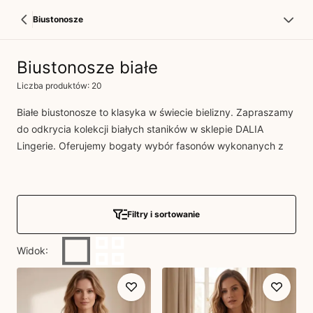
Biustonosze
Biustonosze białe
Liczba produktów: 20
Białe biustonosze to klasyka w świecie bielizny. Zapraszamy
do odkrycia kolekcji białych staników w sklepie
DALIA
Lingerie. Oferujemy bogaty wybór fasonów wykonanych z
najwyższej jakości materiałów, ozdobionych haftami od
cenionych, zagranicznych wytwórców. Nasza bielizna jest w
całości produkowana w Polsce, co gwarantuje staranność i
dbałość o detale. Znajdź idealny biały biustonosz, który
Filtry i sortowanie
podkreśli Twój naturalny urok.
Widok
: