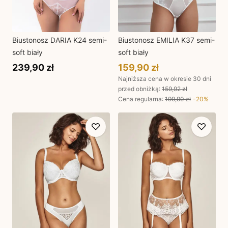
Biustonosz DARIA K24 semi-
Biustonosz EMILIA K37 semi-
soft biały
soft biały
239,90 zł
159,90 zł
Najniższa cena w okresie 30 dni
przed obniżką:
159,92 zł
Cena regularna
:
199,90 zł
-
20
%