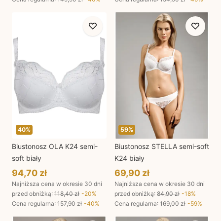
40
%
59
%
Biustonosz OLA K24 semi-
Biustonosz STELLA semi-soft
soft biały
K24 biały
94,70 zł
69,90 zł
Najniższa cena w okresie 30 dni
Najniższa cena w okresie 30 dni
przed obniżką:
118,40 zł
-
20
%
przed obniżką:
84,90 zł
-
18
%
Cena regularna
:
157,90 zł
-
40
%
Cena regularna
:
169,00 zł
-
59
%