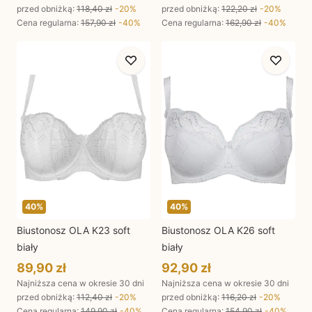
przed obniżką:
118,40 zł
-
20
%
przed obniżką:
122,20 zł
-
20
%
Cena regularna
:
157,90 zł
-
40
%
Cena regularna
:
162,90 zł
-
40
%
40
%
40
%
Biustonosz OLA K23 soft
Biustonosz OLA K26 soft
biały
biały
89,90 zł
92,90 zł
Najniższa cena w okresie 30 dni
Najniższa cena w okresie 30 dni
przed obniżką:
112,40 zł
-
20
%
przed obniżką:
116,20 zł
-
20
%
Cena regularna
:
149,90 zł
-
40
%
Cena regularna
:
154,90 zł
-
40
%