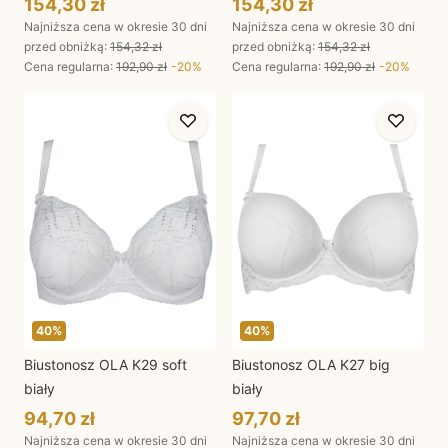
154,30 zł
154,30 zł
Najniższa cena w okresie 30 dni
Najniższa cena w okresie 30 dni
przed obniżką:
154,32 zł
przed obniżką:
154,32 zł
Cena regularna
:
192,90 zł
-
20
%
Cena regularna
:
192,90 zł
-
20
%
40
%
40
%
Biustonosz OLA K29 soft
Biustonosz OLA K27 big
biały
biały
94,70 zł
97,70 zł
Najniższa cena w okresie 30 dni
Najniższa cena w okresie 30 dni