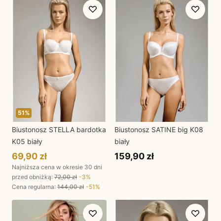
51
%
Biustonosz STELLA bardotka
Biustonosz SATINE big K08
K05 biały
biały
69,90 zł
159,90 zł
Najniższa cena w okresie 30 dni
przed obniżką:
72,00 zł
-
3
%
Cena regularna
:
144,00 zł
-
51
%