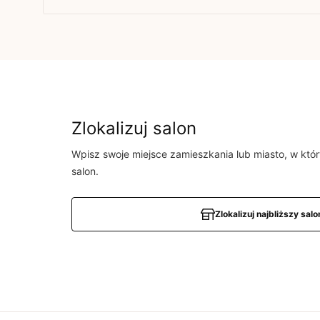
Brak opinii
Jeszcze nikt nie ocenił tego produktu.
Bądź pierwszą osobą, która podzieli się opinią o
Powiadomienie
Zlokalizuj salon
W naszej witrynie opinie mogą dodawać tylko 
zakupiły produkt.
Dodaj opinię
Wpisz swoje miejsce zamieszkania lub miasto, w któ
salon.
Zlokalizuj najbliższy salo