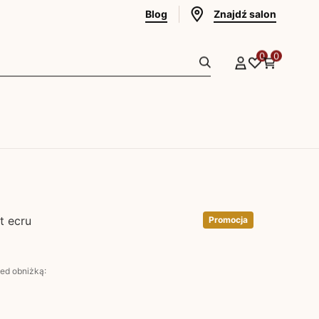
Blog
Znajdź salon
0
0
t ecru
Promocja
zed obniżką: