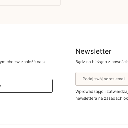
 tym produkcie!
Newsletter
osoby, które
rym chcesz znaleźć nasz
Bądź na bieżąco z nowościa
n
Wprowadzając i zatwierdza
newslettera na zasadach o