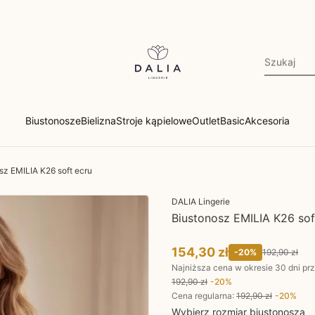
Biustonosze
Bielizna
Stroje kąpielowe
Outlet
Basic
Akcesoria
sz EMILIA K26 soft ecru
DALIA Lingerie
Biustonosz EMILIA K26 sof
154,30 zł
-
20
%
192,90 zł
Najniższa cena w okresie 30 dni pr
192,90 zł
-
20
%
Cena regularna
:
192,90 zł
-
20
%
Wybierz rozmiar biustonosza