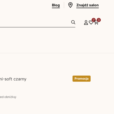
Blog
Znajdź salon
0
0
i-soft czarny
Promocja
zed obniżką: