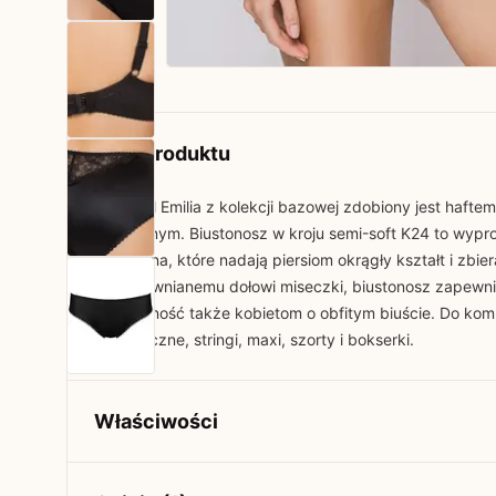
Opis produktu
Model Emilia z kolekcji bazowej zdobiony jest haft
roślinnym. Biustonosz w kroju semi-soft K24 to wypr
fiszbina, które nadają piersiom okrągły kształt i zbier
usztywnianemu dołowi miseczki, biustonosz zapewni 
stabilność także kobietom o obfitym biuście. Do kom
klasyczne, stringi, maxi, szorty i bokserki.
Właściwości
Kolekcja
Basic