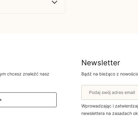
1
0
0
0
0
Newsletter
rym chcesz znaleźć nasz
Bądź na bieżąco z nowościa
y, które zakupiły
n
Wprowadzając i zatwierdza
Data dodania:
09.02.2026
newslettera na zasadach o