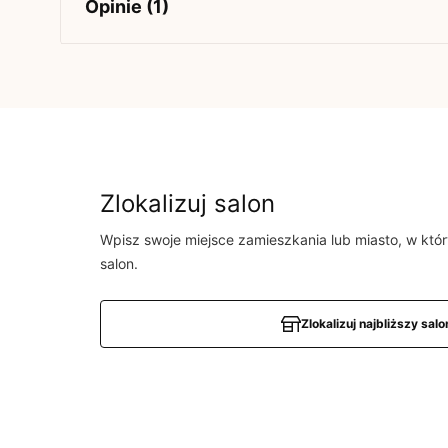
Opinie (1)
5
5
/
5
4
3
2
1
Zlokalizuj salon
Wpisz swoje miejsce zamieszkania lub miasto, w któ
Powiadomienie
salon.
W naszej witrynie opinie mogą dodawać tylko osob
produkt.
Dodaj opinię
Zlokalizuj najbliższy salo
Iwona
5