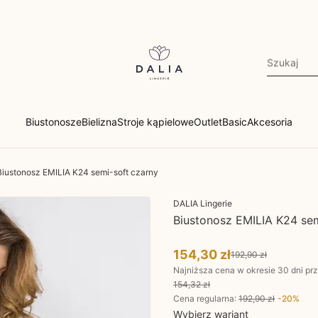
Biustonosze
Bielizna
Stroje kąpielowe
Outlet
Basic
Akcesoria
Biustonosz EMILIA K24 semi-soft czarny
DALIA Lingerie
Biustonosz EMILIA K24 sem
154,30 zł
192,90 zł
Najniższa cena w okresie 30 dni pr
154,32 zł
Cena regularna
:
192,90 zł
-
20
%
Wybierz wariant