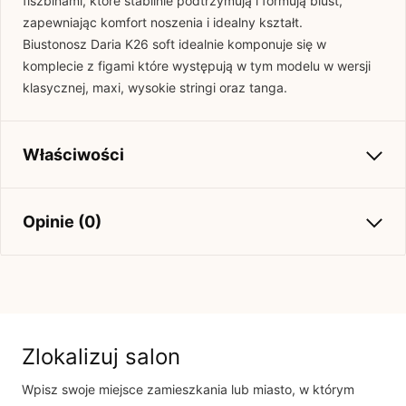
fiszbinami, które stabilnie podtrzymują i formują biust,
zapewniając komfort noszenia i idealny kształt.
Biustonosz Daria K26 soft idealnie komponuje się w
komplecie z figami które występują w tym modelu w wersji
klasycznej, maxi, wysokie stringi oraz tanga.
Właściwości
Kolekcja
Basic
Opinie (0)
Brak opinii
Jeszcze nikt nie ocenił tego produktu.
Bądź pierwszą osobą, która podzieli się opinią o tym
Zlokalizuj salon
produkcie!
Wpisz swoje miejsce zamieszkania lub miasto, w którym