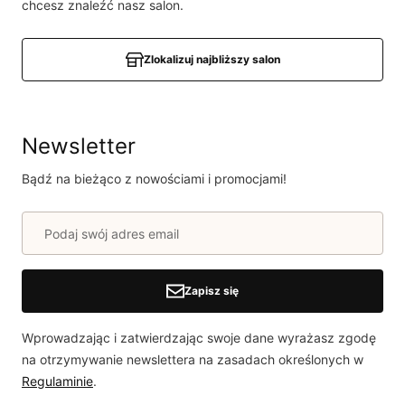
Powiadomienie
chcesz znaleźć nasz salon.
W naszej witrynie opinie mogą dodawać tylko
osoby, które zakupiły produkt.
Dodaj opinię
Zlokalizuj najbliższy salon
Newsletter
Bądź na bieżąco z nowościami i promocjami!
Zapisz się
Wprowadzając i zatwierdzając swoje dane wyrażasz zgodę
na otrzymywanie newslettera na zasadach określonych w
Regulaminie
.