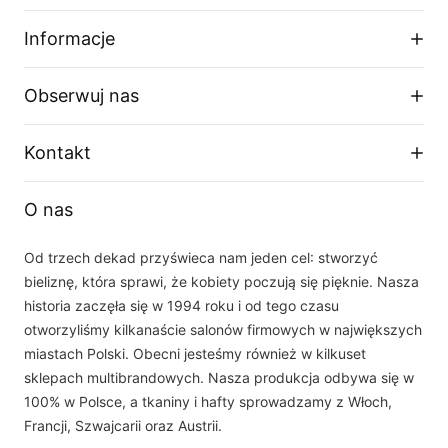
Informacje
Regulamin sklepu
Obserwuj nas
Dostawa
Zwroty i wymiany
Facebook
Kontakt
Polityka prywatności
O firmie
Instagram
Telefon
Tabela rozmiarów
O nas
+48 33 877 16 87
YouTube
Email
Od trzech dekad przyświeca nam jeden cel: stworzyć
sklep(at)dalia.pl
bieliznę, która sprawi, że kobiety poczują się pięknie. Nasza
Nasz zespół obsługi klienta jest do Państwa dyspozycji w dni robocze w
historia zaczęła się w 1994 roku i od tego czasu
godzinach 8.00 - 16.00
otworzyliśmy kilkanaście salonów firmowych w największych
miastach Polski. Obecni jesteśmy również w kilkuset
sklepach multibrandowych. Nasza produkcja odbywa się w
100% w Polsce, a tkaniny i hafty sprowadzamy z Włoch,
Francji, Szwajcarii oraz Austrii.