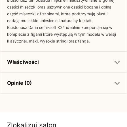
Biustonosz ten posiada miękkie i nieusztywniane w górnej
części miseczki oraz usztywnione części boczne i dolną
część miseczki z fiszbinami, które podtrzymują biust i
nadają mu lekkie uniesienie i naturalny kształt.
Biustonosz Daria semi-soft K24 idealnie komponuje się w
komplecie z figami które występują w tym modelu w wersji
klasycznej, maxi, wysokie stringi oraz tanga.
Właściwości
Kolekcja
Basic
Opinie (0)
Brak opinii
Jeszcze nikt nie ocenił tego produktu.
Bądź pierwszą osobą, która podzieli się opinią o tym
Zlokalizuj salon