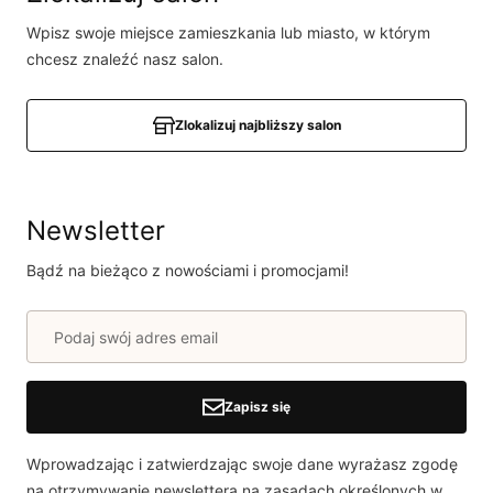
produkcie!
Wpisz swoje miejsce zamieszkania lub miasto, w którym
Powiadomienie
chcesz znaleźć nasz salon.
W naszej witrynie opinie mogą dodawać tylko
osoby, które zakupiły produkt.
Dodaj opinię
Zlokalizuj najbliższy salon
Newsletter
Bądź na bieżąco z nowościami i promocjami!
Zapisz się
Wprowadzając i zatwierdzając swoje dane wyrażasz zgodę
na otrzymywanie newslettera na zasadach określonych w