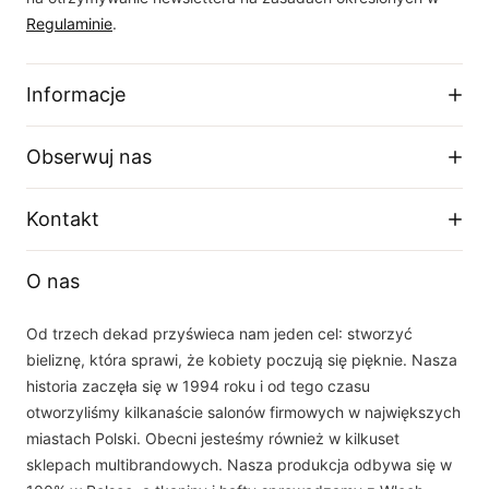
Regulaminie
.
Informacje
Regulamin sklepu
Obserwuj nas
Dostawa
Zwroty i wymiany
Facebook
Kontakt
Polityka prywatności
O firmie
Instagram
Telefon
Tabela rozmiarów
O nas
+48 33 877 16 87
YouTube
Email
Od trzech dekad przyświeca nam jeden cel: stworzyć
sklep(at)dalia.pl
bieliznę, która sprawi, że kobiety poczują się pięknie. Nasza
Nasz zespół obsługi klienta jest do Państwa dyspozycji w dni robocze w
historia zaczęła się w 1994 roku i od tego czasu
godzinach 8.00 - 16.00
otworzyliśmy kilkanaście salonów firmowych w największych
miastach Polski. Obecni jesteśmy również w kilkuset
sklepach multibrandowych. Nasza produkcja odbywa się w