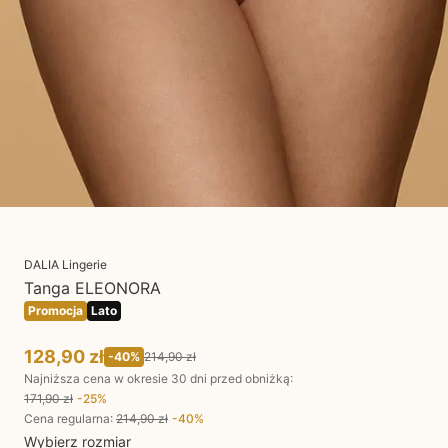
DALIA Lingerie
Tanga ELEONORA
Promocja
Lato
128,90 zł
-
40
%
214,90 zł
Najniższa cena w okresie 30 dni przed obniżką:
171,90 zł
-
25
%
Cena regularna
:
214,90 zł
-
40
%
Wybierz rozmiar