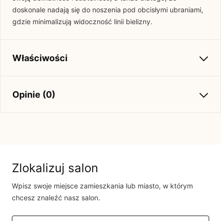
doskonale nadają się do noszenia pod obcisłymi ubraniami,
gdzie minimalizują widoczność linii bielizny.
Właściwości
Kolekcja
Wiosna-Lato 2025
Opinie (0)
Brak opinii
Jeszcze nikt nie ocenił tego produktu.
Bądź pierwszą osobą, która podzieli się opinią o tym
Zlokalizuj salon
produkcie!
Wpisz swoje miejsce zamieszkania lub miasto, w którym
Powiadomienie
chcesz znaleźć nasz salon.
W naszej witrynie opinie mogą dodawać tylko
osoby, które zakupiły produkt.
Dodaj opinię