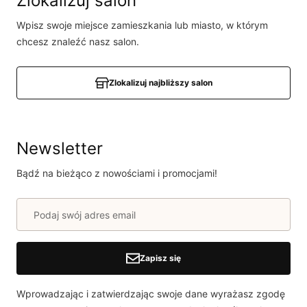
Zlokalizuj salon
produkcie!
Wpisz swoje miejsce zamieszkania lub miasto, w którym
Powiadomienie
chcesz znaleźć nasz salon.
W naszej witrynie opinie mogą dodawać tylko
osoby, które zakupiły produkt.
Dodaj opinię
Zlokalizuj najbliższy salon
Newsletter
Bądź na bieżąco z nowościami i promocjami!
Zapisz się
Wprowadzając i zatwierdzając swoje dane wyrażasz zgodę