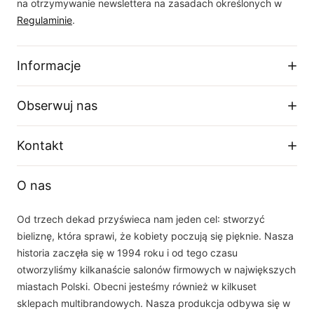
na otrzymywanie newslettera na zasadach określonych w
Regulaminie
.
Informacje
Regulamin sklepu
Obserwuj nas
Dostawa
Zwroty i wymiany
Facebook
Kontakt
Polityka prywatności
O firmie
Instagram
Telefon
Tabela rozmiarów
O nas
+48 33 877 16 87
YouTube
Email
Od trzech dekad przyświeca nam jeden cel: stworzyć
sklep(at)dalia.pl
bieliznę, która sprawi, że kobiety poczują się pięknie. Nasza
Nasz zespół obsługi klienta jest do Państwa dyspozycji w dni robocze w
historia zaczęła się w 1994 roku i od tego czasu
godzinach 8.00 - 16.00
otworzyliśmy kilkanaście salonów firmowych w największych
miastach Polski. Obecni jesteśmy również w kilkuset
sklepach multibrandowych. Nasza produkcja odbywa się w