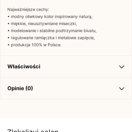
Najważniejsze cechy:
• modny oliwkowy kolor inspirowany naturą,
• miękkie, nieusztywniane miseczki,
• modelowanie i stabilne podtrzymanie biustu,
• regulowane ramiączka i metalowe zapięcie,
• produkcja 100% w Polsce.
Właściwości
Kolekcja
Stroje 2025
Opinie (0)
Brak opinii
Jeszcze nikt nie ocenił tego produktu.
Bądź pierwszą osobą, która podzieli się opinią o tym