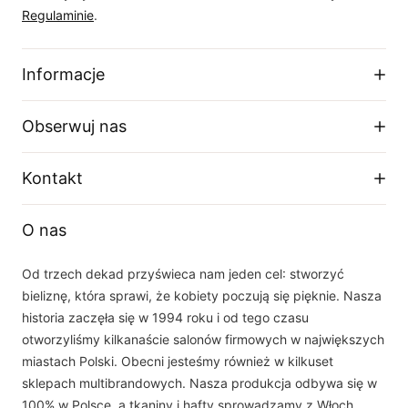
Regulaminie
.
Informacje
Regulamin sklepu
Obserwuj nas
Dostawa
Zwroty i wymiany
Facebook
Kontakt
Polityka prywatności
O firmie
Instagram
Telefon
Tabela rozmiarów
O nas
+48 33 877 16 87
YouTube
Email
Od trzech dekad przyświeca nam jeden cel: stworzyć
sklep(at)dalia.pl
bieliznę, która sprawi, że kobiety poczują się pięknie. Nasza
Nasz zespół obsługi klienta jest do Państwa dyspozycji w dni robocze w
historia zaczęła się w 1994 roku i od tego czasu
godzinach 8.00 - 16.00
otworzyliśmy kilkanaście salonów firmowych w największych
miastach Polski. Obecni jesteśmy również w kilkuset
sklepach multibrandowych. Nasza produkcja odbywa się w
100% w Polsce, a tkaniny i hafty sprowadzamy z Włoch,