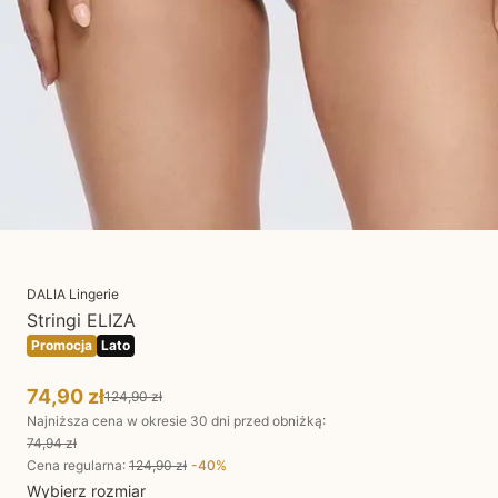
DALIA Lingerie
Stringi ELIZA
Promocja
Lato
74,90 zł
124,90 zł
Najniższa cena w okresie 30 dni przed obniżką:
74,94 zł
Cena regularna
:
124,90 zł
-
40
%
Wybierz rozmiar