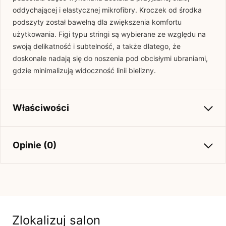
oddychającej i elastycznej mikrofibry. Kroczek od środka
podszyty został bawełną dla zwiększenia komfortu
użytkowania. Figi typu stringi są wybierane ze względu na
swoją delikatność i subtelność, a także dlatego, że
doskonale nadają się do noszenia pod obcisłymi ubraniami,
gdzie minimalizują widoczność linii bielizny.
Właściwości
Kolekcja
Jesień-Zima 2024
Opinie (0)
Brak opinii
Jeszcze nikt nie ocenił tego produktu.
Bądź pierwszą osobą, która podzieli się opinią o tym
Zlokalizuj salon