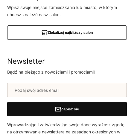
produkcie!
Wpisz swoje miejsce zamieszkania lub miasto, w którym
Powiadomienie
chcesz znaleźć nasz salon.
W naszej witrynie opinie mogą dodawać tylko
osoby, które zakupiły produkt.
Dodaj opinię
Zlokalizuj najbliższy salon
Newsletter
Bądź na bieżąco z nowościami i promocjami!
Zapisz się
Wprowadzając i zatwierdzając swoje dane wyrażasz zgodę
na otrzymywanie newslettera na zasadach określonych w