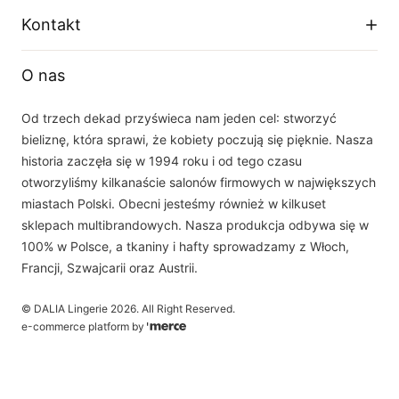
Zwroty i wymiany
Facebook
Kontakt
Polityka prywatności
O firmie
Instagram
Telefon
Tabela rozmiarów
O nas
+48 33 877 16 87
YouTube
Email
Od trzech dekad przyświeca nam jeden cel: stworzyć
sklep(at)dalia.pl
bieliznę, która sprawi, że kobiety poczują się pięknie. Nasza
Nasz zespół obsługi klienta jest do Państwa dyspozycji w dni robocze w
historia zaczęła się w 1994 roku i od tego czasu
godzinach 8.00 - 16.00
otworzyliśmy kilkanaście salonów firmowych w największych
miastach Polski. Obecni jesteśmy również w kilkuset
sklepach multibrandowych. Nasza produkcja odbywa się w
100% w Polsce, a tkaniny i hafty sprowadzamy z Włoch,
Francji, Szwajcarii oraz Austrii.
©
DALIA Lingerie
2026
. All Right Reserved.
e-commerce platform by