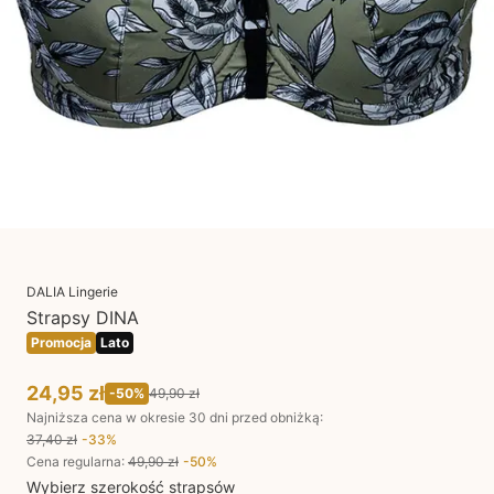
DALIA Lingerie
Strapsy DINA
Promocja
Lato
24,95 zł
-
50
%
49,90 zł
Najniższa cena w okresie 30 dni przed obniżką:
37,40 zł
-
33
%
Cena regularna
:
49,90 zł
-
50
%
Wybierz szerokość strapsów