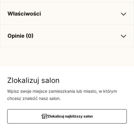
Właściwości
Kolekcja
Jesień-Zima 2020
Opinie (0)
Brak opinii
Jeszcze nikt nie ocenił tego produktu.
Bądź pierwszą osobą, która podzieli się opinią o tym
Zlokalizuj salon
produkcie!
Wpisz swoje miejsce zamieszkania lub miasto, w którym
Powiadomienie
chcesz znaleźć nasz salon.
W naszej witrynie opinie mogą dodawać tylko
osoby, które zakupiły produkt.
Dodaj opinię
Zlokalizuj najbliższy salon