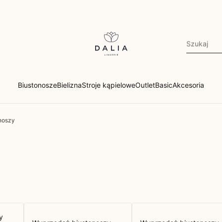
Biustonosze
Bielizna
Stroje kąpielowe
Outlet
Basic
Akcesoria
noszy
y