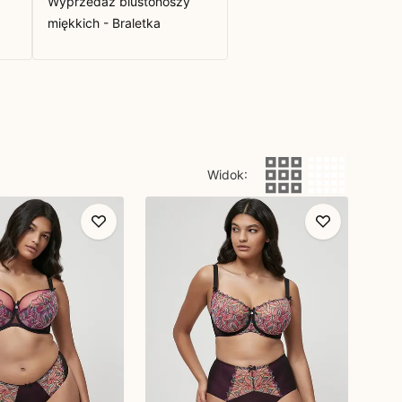
Wyprzedaż biustonoszy
miękkich - Braletka
Widok
: