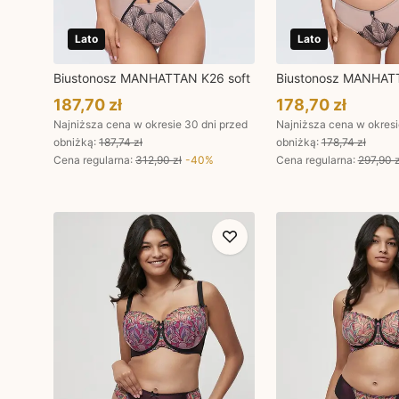
Lato
Lato
Biustonosz MANHATTAN K26 soft
Biustonosz MANHATT
187,70 zł
178,70 zł
Najniższa cena w okresie 30 dni przed
Najniższa cena w okresi
obniżką:
187,74 zł
obniżką:
178,74 zł
Cena regularna
:
312,90 zł
-
40
%
Cena regularna
:
297,90 z