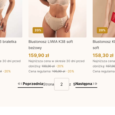
20
%
20
%
6 braletka
Biustonosz LIWIA K38 soft
Biustonosz 
beżowy
soft
159,90 zł
158,30 zł
e 30 dni przed
Najniższa cena w okresie 30 dni przed
Najniższa cena
%
obniżką:
199,90 zł
-
20
%
obniżką:
197,90
zł
-
20
%
Cena regularna
:
199,90 zł
-
20
%
Cena regularna
Poprzednia
Następna
Strona
z
5