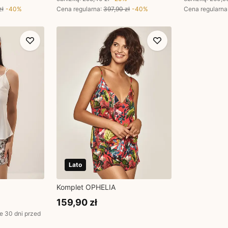
zł
-
40
%
Cena regularna
:
397,90 zł
-
40
%
Cena regularna
Lato
Komplet OPHELIA
159,90 zł
e 30 dni przed