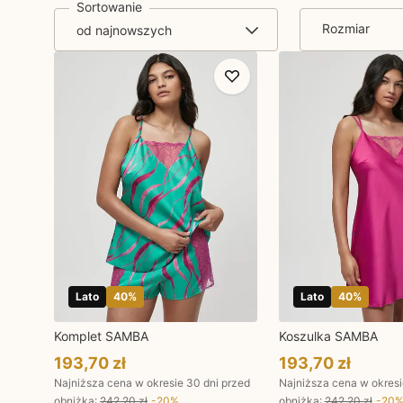
Sortowanie
Rozmiar
Lato
40
%
Lato
40
%
Komplet SAMBA
Koszulka SAMBA
193,70 zł
193,70 zł
Najniższa cena w okresie 30 dni przed
Najniższa cena w okresi
obniżką:
242,20 zł
-
20
%
obniżką:
242,20 zł
-
20