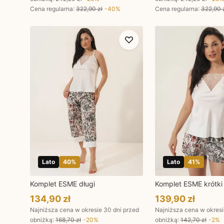
Cena regularna
:
322,90 zł
-
40
%
Cena regularna
:
322,90 
Lato
40
%
Lato
41
%
Komplet ESME długi
Komplet ESME krótki
134,90 zł
139,90 zł
Najniższa cena w okresie 30 dni przed
Najniższa cena w okresi
obniżką:
168,70 zł
-
20
%
obniżką:
142,70 zł
-
2
%