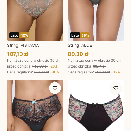
Lato
40
%
Lato
39
%
Stringi PISTACIA
Stringi ALOE
107,10 zł
89,30 zł
Najniższa cena w okresie 30 dni
Najniższa cena w okresie 30 dni
przed obniżką:
143,90 zł
-
26
%
przed obniżką:
88,14 zł
Cena regularna
:
179,90 zł
-
40
%
Cena regularna
:
146,90 zł
-
39
%