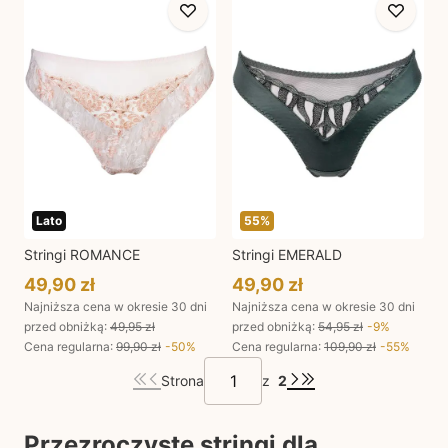
Lato
55
%
Stringi ROMANCE
Stringi EMERALD
49,90 zł
49,90 zł
Najniższa cena w okresie 30 dni
Najniższa cena w okresie 30 dni
przed obniżką:
49,95 zł
przed obniżką:
54,95 zł
-
9
%
Cena regularna
:
99,90 zł
-
50
%
Cena regularna
:
109,90 zł
-
55
%
Strona
z
2
Przezroczyste stringi dla