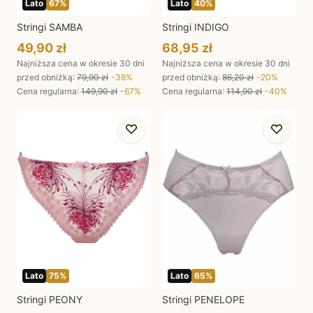
Lato
67
%
Lato
40
%
Stringi SAMBA
Stringi INDIGO
49,90 zł
68,95 zł
Najniższa cena w okresie 30 dni
Najniższa cena w okresie 30 dni
przed obniżką:
79,90 zł
-
38
%
przed obniżką:
86,20 zł
-
20
%
Cena regularna
:
149,90 zł
-
67
%
Cena regularna
:
114,90 zł
-
40
%
Lato
75
%
Lato
65
%
Stringi PEONY
Stringi PENELOPE