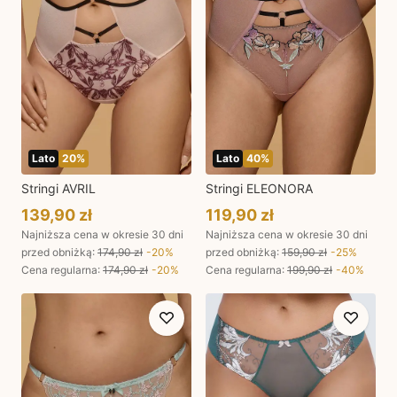
Lato
20
%
Lato
40
%
Stringi AVRIL
Stringi ELEONORA
139,90 zł
119,90 zł
Najniższa cena w okresie 30 dni
Najniższa cena w okresie 30 dni
przed obniżką:
174,90 zł
-
20
%
przed obniżką:
159,90 zł
-
25
%
Cena regularna
:
174,90 zł
-
20
%
Cena regularna
:
199,90 zł
-
40
%