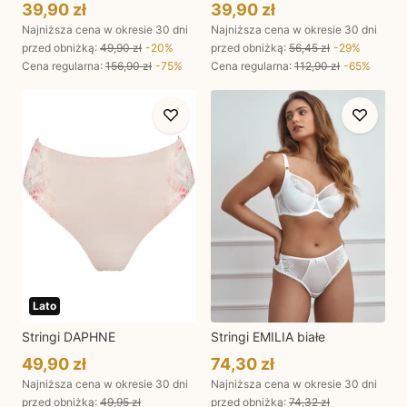
39,90 zł
39,90 zł
Najniższa cena w okresie 30 dni
Najniższa cena w okresie 30 dni
przed obniżką:
49,90 zł
-
20
%
przed obniżką:
56,45 zł
-
29
%
Cena regularna
:
156,90 zł
-
75
%
Cena regularna
:
112,90 zł
-
65
%
Lato
Stringi DAPHNE
Stringi EMILIA białe
49,90 zł
74,30 zł
Najniższa cena w okresie 30 dni
Najniższa cena w okresie 30 dni
przed obniżką:
49,95 zł
przed obniżką:
74,32 zł