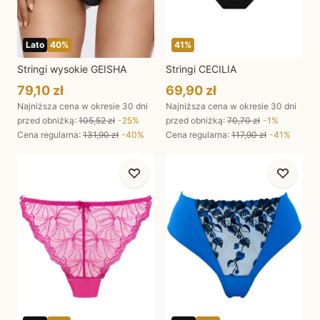
Lato
40
%
41
%
Stringi wysokie GEISHA
Stringi CECILIA
79,10 zł
69,90 zł
Najniższa cena w okresie 30 dni
Najniższa cena w okresie 30 dni
przed obniżką:
105,52 zł
-
25
%
przed obniżką:
70,70 zł
-
1
%
Cena regularna
:
131,90 zł
-
40
%
Cena regularna
:
117,90 zł
-
41
%