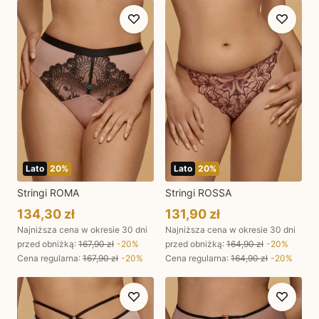
Lato
20
%
Lato
20
%
Stringi ROMA
Stringi ROSSA
134,30 zł
131,90 zł
Najniższa cena w okresie 30 dni
Najniższa cena w okresie 30 dni
przed obniżką:
167,90 zł
-
20
%
przed obniżką:
164,90 zł
-
20
%
Cena regularna
:
167,90 zł
-
20
%
Cena regularna
:
164,90 zł
-
20
%