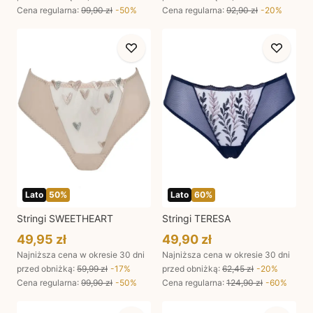
Cena regularna
:
99,90 zł
-
50
%
Cena regularna
:
92,90 zł
-
20
%
Lato
50
%
Lato
60
%
Stringi SWEETHEART
Stringi TERESA
49,95 zł
49,90 zł
Najniższa cena w okresie 30 dni
Najniższa cena w okresie 30 dni
przed obniżką:
59,99 zł
-
17
%
przed obniżką:
62,45 zł
-
20
%
Cena regularna
:
99,90 zł
-
50
%
Cena regularna
:
124,90 zł
-
60
%