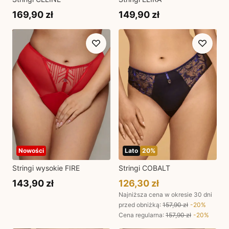
169,90 zł
149,90 zł
Nowości
Lato
20
%
Stringi wysokie FIRE
Stringi COBALT
143,90 zł
126,30 zł
Najniższa cena w okresie 30 dni
przed obniżką:
157,90 zł
-
20
%
Cena regularna
:
157,90 zł
-
20
%