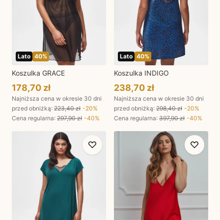
Lato
40
%
Lato
40
%
Koszulka GRACE
Koszulka INDIGO
178,70 zł
238,70 zł
Najniższa cena w okresie 30 dni
Najniższa cena w okresie 30 dni
przed obniżką:
223,40 zł
-
20
%
przed obniżką:
298,40 zł
-
20
%
Cena regularna
:
297,90 zł
-
40
%
Cena regularna
:
397,90 zł
-
40
%