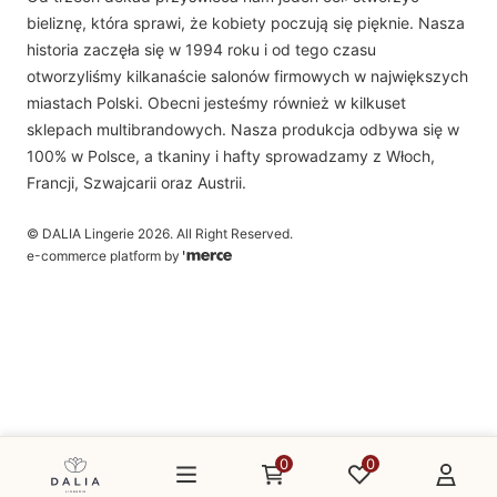
sklep(at)dalia.pl
nocy.
bieliznę, która sprawi, że kobiety poczują się pięknie. Nasza
Nasz zespół obsługi klienta jest do Państwa dyspozycji w dni robocze w
historia zaczęła się w 1994 roku i od tego czasu
Jak wybrać idealną koszulkę
godzinach 8.00 - 16.00
otworzyliśmy kilkanaście salonów firmowych w największych
nocną na specjalne okazje?
miastach Polski. Obecni jesteśmy również w kilkuset
sklepach multibrandowych. Nasza produkcja odbywa się w
100% w Polsce, a tkaniny i hafty sprowadzamy z Włoch,
Wybór idealnej koszulki nocnej na specjalne okazje to nie lada
Francji, Szwajcarii oraz Austrii.
wyzwanie, jeśli pragniesz stworzyć niezapomnianą atmosferę.
Romantyczne koszule nocne z oferty Dalii pozwolą Ci podkreślić
©
DALIA Lingerie
2026
. All Right Reserved.
wyjątkowość każdej chwili. Przy wyborze weź pod uwagę tkaninę –
e-commerce platform by
delikatne jedwabie czy miękkie hafty lub koronki dodają elegancji, ale i
pikantniejszego charakteru całej stylizacji. Zmysłowe koszulki nocne
pozwalają poczuć się atrakcyjnie i powabnie. Istotny jest także kolor –
klasyczna koszulka nocna czarna może być doskonałym wyborem na
romantyczny wieczór, dodając tajemniczości i wyrafinowania.
W Dalii znajdziesz bogaty asortyment koszulek nocnych, które idealnie
wpiszą się w nastrój wyjątkowych chwil. Nasze produkty prezentują
0
0
niepowtarzalny styl, który łączy w sobie ponadczasowość i aktualne