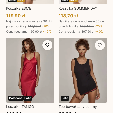
Koszulka ESME
Koszulka SUMMER DAY
119,90 zł
118,70 zł
Najniższa cena w okresie 30 dni
Najniższa cena w okresie 30 dni
przed obniżką:
149,90 zł
-
20
%
przed obniżką:
148,40 zł
-
20
%
Cena regularna
:
199,90 zł
-
40
%
Cena regularna
:
197,90 zł
-
40
%
Polecane
Lato
Lato
Koszulka TANGO
Top bawełniany czarny