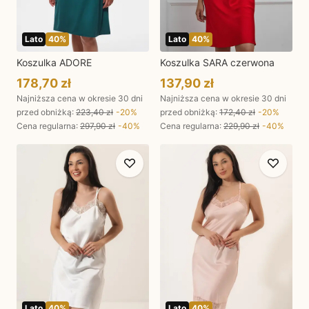
Lato
40
%
Lato
40
%
Koszulka ADORE
Koszulka SARA czerwona
178,70 zł
137,90 zł
Najniższa cena w okresie 30 dni
Najniższa cena w okresie 30 dni
przed obniżką:
223,40 zł
-
20
%
przed obniżką:
172,40 zł
-
20
%
Cena regularna
:
297,90 zł
-
40
%
Cena regularna
:
229,90 zł
-
40
%
Lato
40
%
Lato
40
%