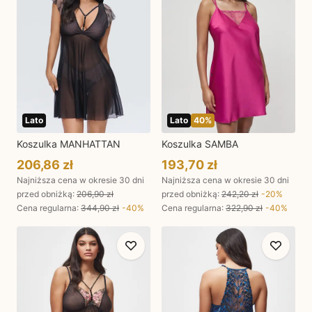
Lato
Lato
40
%
Koszulka MANHATTAN
Koszulka SAMBA
206,86 zł
193,70 zł
Najniższa cena w okresie 30 dni
Najniższa cena w okresie 30 dni
przed obniżką:
206,90 zł
przed obniżką:
242,20 zł
-
20
%
Cena regularna
:
344,90 zł
-
40
%
Cena regularna
:
322,90 zł
-
40
%