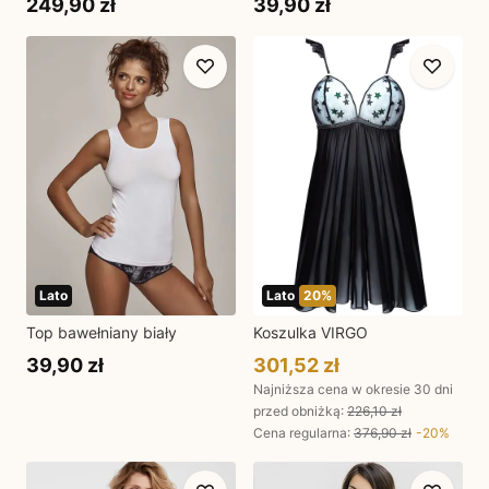
249,90 zł
39,90 zł
Lato
Lato
20
%
Top bawełniany biały
Koszulka VIRGO
39,90 zł
301,52 zł
Najniższa cena w okresie 30 dni
przed obniżką:
226,10 zł
Cena regularna
:
376,90 zł
-
20
%