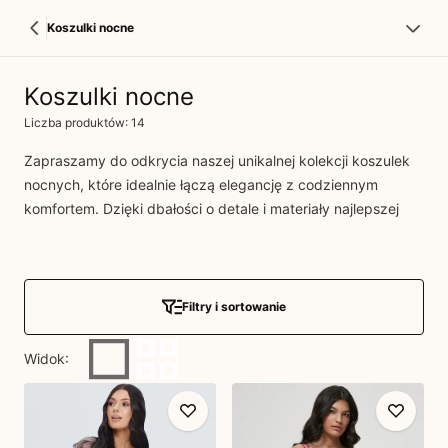
Koszulki nocne
Koszulki nocne
Liczba produktów: 14
Zapraszamy do odkrycia naszej unikalnej kolekcji koszulek
nocnych, które idealnie łączą elegancję z codziennym
komfortem. Dzięki dbałości o detale i materiały najlepszej
jakości poczujesz się wyjątkowo niezależnie od okazji.
Nasze zmysłowe i romantyczne koszule nocne to doskonały
wybór dla każdej kobiety ceniącej sobie styl i bieżące
trendy. Znajdź swoją idealną koszulę nocną już dziś i
Filtry i sortowanie
podaruj sobie odrobinę luksusu każdej nocy!
Widok
: