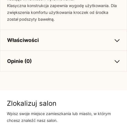
Klasyczna konstrukcja zapewnia wygodę użytkowania. Dla
zwiększenia komfortu użytkowania kroczek od środka
został podszyty bawełną.
Właściwości
Kolekcja
Jesień-Zima 2025
Opinie (0)
Brak opinii
Jeszcze nikt nie ocenił tego produktu.
Bądź pierwszą osobą, która podzieli się opinią o tym
Zlokalizuj salon
produkcie!
Wpisz swoje miejsce zamieszkania lub miasto, w którym
Powiadomienie
chcesz znaleźć nasz salon.
W naszej witrynie opinie mogą dodawać tylko