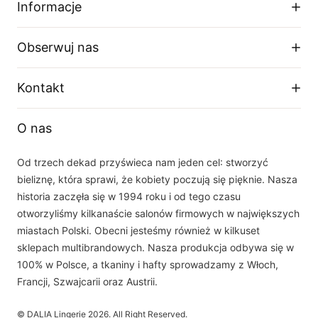
Informacje
Regulamin sklepu
Obserwuj nas
Dostawa
Zwroty i wymiany
Facebook
Kontakt
Polityka prywatności
O firmie
Instagram
Telefon
Tabela rozmiarów
O nas
+48 33 877 16 87
YouTube
Email
Od trzech dekad przyświeca nam jeden cel: stworzyć
sklep(at)dalia.pl
bieliznę, która sprawi, że kobiety poczują się pięknie. Nasza
Nasz zespół obsługi klienta jest do Państwa dyspozycji w dni robocze w
historia zaczęła się w 1994 roku i od tego czasu
godzinach 8.00 - 16.00
otworzyliśmy kilkanaście salonów firmowych w największych
miastach Polski. Obecni jesteśmy również w kilkuset
sklepach multibrandowych. Nasza produkcja odbywa się w
100% w Polsce, a tkaniny i hafty sprowadzamy z Włoch,
Francji, Szwajcarii oraz Austrii.
©
DALIA Lingerie
2026
. All Right Reserved.