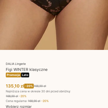
DALIA Lingerie
Figi WINTER klasyczne
Promocja
Lato
135,10 zł
-
20
%
168,90 zł
Najniższa cena w okresie 30 dni przed obniżką:
168,90 zł
-
20
%
Cena regularna
:
168,90 zł
-
20
%
Wybierz rozmiar