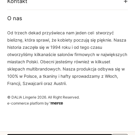
Kontakt
Polityka prywatności
O firmie
Instagram
Telefon
Tabela rozmiarów
O nas
+48 33 877 16 87
YouTube
Email
Od trzech dekad przyświeca nam jeden cel: stworzyć
sklep(at)dalia.pl
bieliznę, która sprawi, że kobiety poczują się pięknie. Nasza
Nasz zespół obsługi klienta jest do Państwa dyspozycji w dni robocze w
historia zaczęła się w 1994 roku i od tego czasu
godzinach 8.00 - 16.00
otworzyliśmy kilkanaście salonów firmowych w największych
miastach Polski. Obecni jesteśmy również w kilkuset
sklepach multibrandowych. Nasza produkcja odbywa się w
100% w Polsce, a tkaniny i hafty sprowadzamy z Włoch,
Francji, Szwajcarii oraz Austrii.
©
DALIA Lingerie
2026
. All Right Reserved.
e-commerce platform by