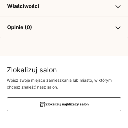
Właściwości
Kolekcja
Stroje 2019
Opinie (0)
Brak opinii
Jeszcze nikt nie ocenił tego produktu.
Bądź pierwszą osobą, która podzieli się opinią o tym
Zlokalizuj salon
produkcie!
Wpisz swoje miejsce zamieszkania lub miasto, w którym
Powiadomienie
chcesz znaleźć nasz salon.
W naszej witrynie opinie mogą dodawać tylko
osoby, które zakupiły produkt.
Dodaj opinię
Zlokalizuj najbliższy salon