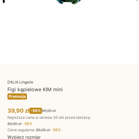
DALIA Lingerie
Figi kąpielowe KIM mini
Promocja
39,90 zł
-
56
%
89,90 zł
Najniższa cena w okresie 30 dni przed obniżką:
89,90 zł
-
56
%
Cena regularna
:
89,90 zł
-
56
%
Wybierz rozmiar