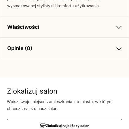
wysmakowanej stylistyki i komfortu użytkowania.
Właściwości
Kolekcja
Stroje 2023
Opinie (0)
Brak opinii
Jeszcze nikt nie ocenił tego produktu.
Bądź pierwszą osobą, która podzieli się opinią o tym
Zlokalizuj salon
produkcie!
Wpisz swoje miejsce zamieszkania lub miasto, w którym
Powiadomienie
chcesz znaleźć nasz salon.
W naszej witrynie opinie mogą dodawać tylko
osoby, które zakupiły produkt.
Dodaj opinię
Zlokalizuj najbliższy salon