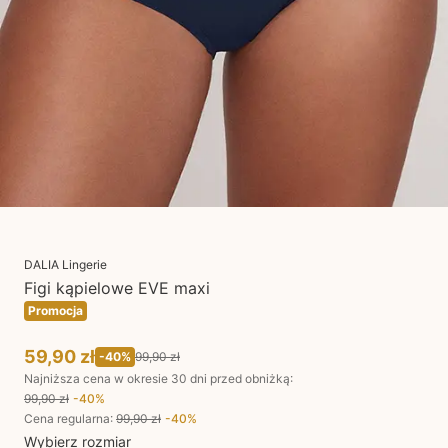
DALIA Lingerie
Figi kąpielowe EVE maxi
Promocja
59,90 zł
-
40
%
99,90 zł
Najniższa cena w okresie 30 dni przed obniżką:
99,90 zł
-
40
%
Cena regularna
:
99,90 zł
-
40
%
Wybierz rozmiar