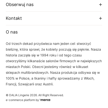
Regulamin sklepu
Obserwuj nas
Dostawa
Zwroty i wymiany
Facebook
Kontakt
Polityka prywatności
O firmie
Instagram
Telefon
Tabela rozmiarów
O nas
+48 33 877 16 87
YouTube
Email
Od trzech dekad przyświeca nam jeden cel: stworzyć
sklep(at)dalia.pl
bieliznę, która sprawi, że kobiety poczują się pięknie. Nasza
Nasz zespół obsługi klienta jest do Państwa dyspozycji w dni robocze w
historia zaczęła się w 1994 roku i od tego czasu
godzinach 8.00 - 16.00
otworzyliśmy kilkanaście salonów firmowych w największych
miastach Polski. Obecni jesteśmy również w kilkuset
sklepach multibrandowych. Nasza produkcja odbywa się w
100% w Polsce, a tkaniny i hafty sprowadzamy z Włoch,
Francji, Szwajcarii oraz Austrii.
©
DALIA Lingerie
2026
. All Right Reserved.
e-commerce platform by