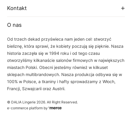
Zwroty i wymiany
Facebook
Kontakt
Polityka prywatności
O firmie
Instagram
Telefon
Tabela rozmiarów
O nas
+48 33 877 16 87
YouTube
Email
Od trzech dekad przyświeca nam jeden cel: stworzyć
sklep(at)dalia.pl
bieliznę, która sprawi, że kobiety poczują się pięknie. Nasza
Nasz zespół obsługi klienta jest do Państwa dyspozycji w dni robocze w
historia zaczęła się w 1994 roku i od tego czasu
godzinach 8.00 - 16.00
otworzyliśmy kilkanaście salonów firmowych w największych
miastach Polski. Obecni jesteśmy również w kilkuset
sklepach multibrandowych. Nasza produkcja odbywa się w
100% w Polsce, a tkaniny i hafty sprowadzamy z Włoch,
Francji, Szwajcarii oraz Austrii.
©
DALIA Lingerie
2026
. All Right Reserved.
e-commerce platform by