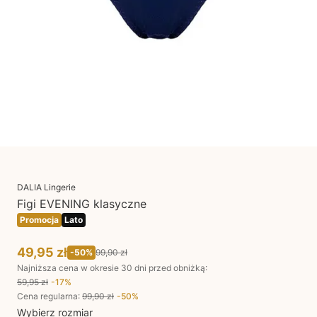
DALIA Lingerie
Figi EVENING klasyczne
Promocja
Lato
49,95 zł
-
50
%
99,90 zł
Najniższa cena w okresie 30 dni przed obniżką:
59,95 zł
-
17
%
Cena regularna
:
99,90 zł
-
50
%
Wybierz rozmiar