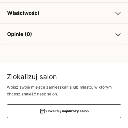
Właściwości
Kolekcja
Jesień-Zima 2022
Opinie (0)
Brak opinii
Jeszcze nikt nie ocenił tego produktu.
Bądź pierwszą osobą, która podzieli się opinią o tym
Zlokalizuj salon
produkcie!
Wpisz swoje miejsce zamieszkania lub miasto, w którym
Powiadomienie
chcesz znaleźć nasz salon.
W naszej witrynie opinie mogą dodawać tylko
osoby, które zakupiły produkt.
Dodaj opinię
Zlokalizuj najbliższy salon