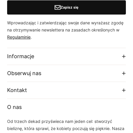
Zapisz się
Wprowadzając i zatwierdzając swoje dane wyrażasz zgodę
na otrzymywanie newslettera na zasadach określonych w
Regulaminie
.
Informacje
Regulamin sklepu
Obserwuj nas
Dostawa
Zwroty i wymiany
Facebook
Kontakt
Polityka prywatności
O firmie
Instagram
Telefon
Tabela rozmiarów
O nas
+48 33 877 16 87
YouTube
Email
Od trzech dekad przyświeca nam jeden cel: stworzyć
sklep(at)dalia.pl
bieliznę, która sprawi, że kobiety poczują się pięknie. Nasza