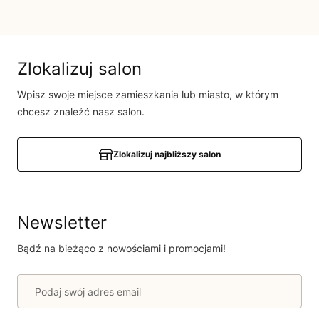
Brak opinii
Jeszcze nikt nie ocenił tego produktu.
Bądź pierwszą osobą, która podzieli się opinią o tym
Zlokalizuj salon
produkcie!
Wpisz swoje miejsce zamieszkania lub miasto, w którym
Powiadomienie
chcesz znaleźć nasz salon.
W naszej witrynie opinie mogą dodawać tylko
osoby, które zakupiły produkt.
Dodaj opinię
Zlokalizuj najbliższy salon
Newsletter
Bądź na bieżąco z nowościami i promocjami!