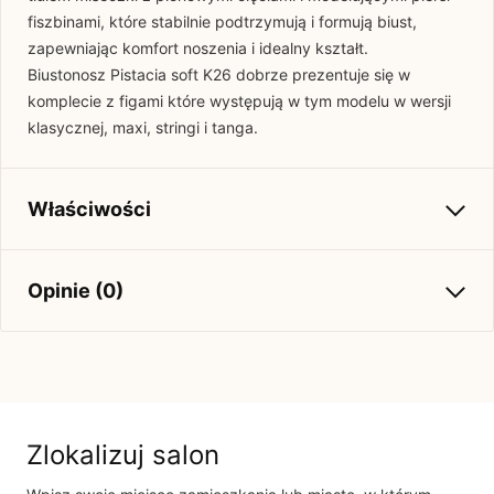
fiszbinami, które stabilnie podtrzymują i formują biust,
zapewniając komfort noszenia i idealny kształt.
Biustonosz Pistacia soft K26 dobrze prezentuje się w
komplecie z figami które występują w tym modelu w wersji
klasycznej, maxi, stringi i tanga.
Właściwości
Kolekcja
Wiosna-Lato 2025
Opinie (0)
Brak opinii
Jeszcze nikt nie ocenił tego produktu.
Bądź pierwszą osobą, która podzieli się opinią o tym
Zlokalizuj salon
produkcie!