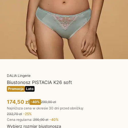
DALIA Lingerie
Biustonosz PISTACIA K26 soft
Promocja
Lato
174,50 zł
-
40
%
290,90 zł
Najniższa cena w okresie 30 dni przed obniżką:
232,70 zł
-
25
%
Cena regularna
:
290,90 zł
-
40
%
Wybierz rozmiar biustonosza