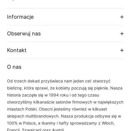
Informacje
Regulamin sklepu
Obserwuj nas
Dostawa
Zwroty i wymiany
Facebook
Kontakt
Polityka prywatności
O firmie
Instagram
Telefon
Tabela rozmiarów
O nas
+48 33 877 16 87
YouTube
Email
Od trzech dekad przyświeca nam jeden cel: stworzyć
sklep(at)dalia.pl
bieliznę, która sprawi, że kobiety poczują się pięknie. Nasza
Nasz zespół obsługi klienta jest do Państwa dyspozycji w dni robocze w
historia zaczęła się w 1994 roku i od tego czasu
godzinach 8.00 - 16.00
otworzyliśmy kilkanaście salonów firmowych w największych
miastach Polski. Obecni jesteśmy również w kilkuset
sklepach multibrandowych. Nasza produkcja odbywa się w
100% w Polsce, a tkaniny i hafty sprowadzamy z Włoch,
Francji, Szwajcarii oraz Austrii.