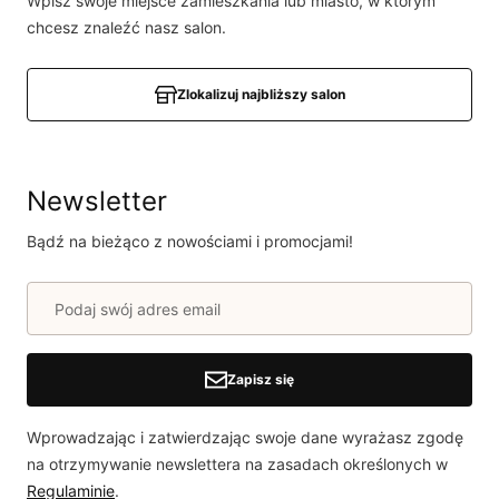
Wpisz swoje miejsce zamieszkania lub miasto, w którym
Powiadomienie
chcesz znaleźć nasz salon.
W naszej witrynie opinie mogą dodawać tylko
osoby, które zakupiły produkt.
Dodaj opinię
Zlokalizuj najbliższy salon
Newsletter
Bądź na bieżąco z nowościami i promocjami!
Zapisz się
Wprowadzając i zatwierdzając swoje dane wyrażasz zgodę
na otrzymywanie newslettera na zasadach określonych w
Regulaminie
.