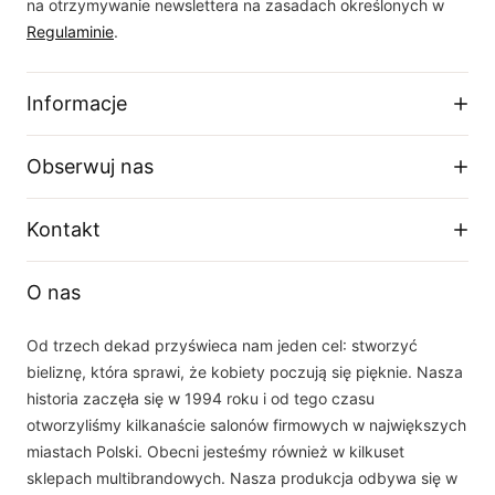
na otrzymywanie newslettera na zasadach określonych w
Regulaminie
.
Informacje
Regulamin sklepu
Obserwuj nas
Dostawa
Zwroty i wymiany
Facebook
Kontakt
Polityka prywatności
O firmie
Instagram
Telefon
Tabela rozmiarów
O nas
+48 33 877 16 87
YouTube
Email
Od trzech dekad przyświeca nam jeden cel: stworzyć
sklep(at)dalia.pl
bieliznę, która sprawi, że kobiety poczują się pięknie. Nasza
Nasz zespół obsługi klienta jest do Państwa dyspozycji w dni robocze w
historia zaczęła się w 1994 roku i od tego czasu
godzinach 8.00 - 16.00
otworzyliśmy kilkanaście salonów firmowych w największych
miastach Polski. Obecni jesteśmy również w kilkuset
sklepach multibrandowych. Nasza produkcja odbywa się w