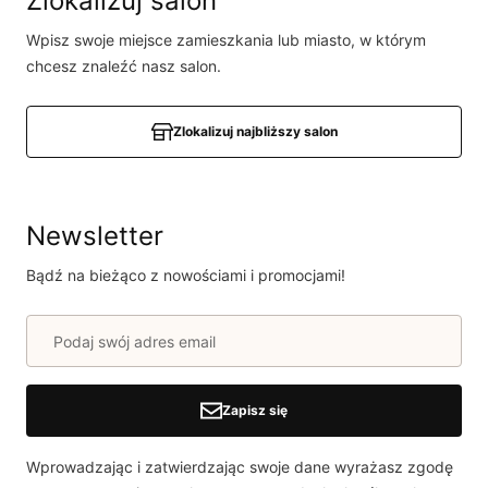
Zlokalizuj salon
produkcie!
Wpisz swoje miejsce zamieszkania lub miasto, w którym
Powiadomienie
chcesz znaleźć nasz salon.
W naszej witrynie opinie mogą dodawać tylko
osoby, które zakupiły produkt.
Dodaj opinię
Zlokalizuj najbliższy salon
Newsletter
Bądź na bieżąco z nowościami i promocjami!
Zapisz się
Wprowadzając i zatwierdzając swoje dane wyrażasz zgodę