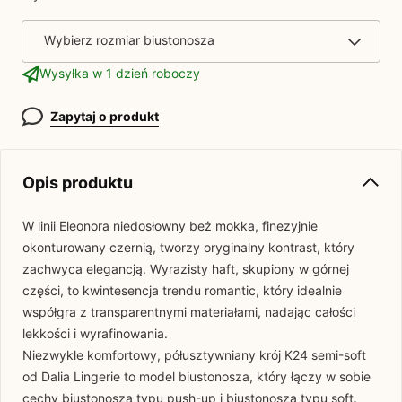
Wybierz rozmiar biustonosza
Wysyłka w 1 dzień roboczy
Zapytaj o produkt
Opis produktu
W linii Eleonora niedosłowny beż mokka, finezyjnie
okonturowany czernią, tworzy oryginalny kontrast, który
zachwyca elegancją. Wyrazisty haft, skupiony w górnej
części, to kwintesencja trendu romantic, który idealnie
współgra z transparentnymi materiałami, nadając całości
lekkości i wyrafinowania.
Niezwykle komfortowy, półusztywniany krój K24 semi-soft
od Dalia Lingerie to model biustonosza, który łączy w sobie
cechy biustonosza typu push-up i biustonosza typu soft.