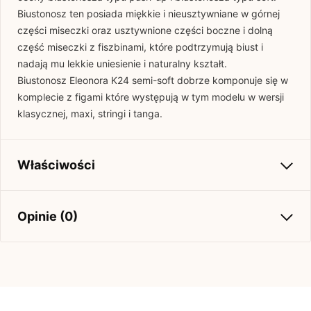
Biustonosz ten posiada miękkie i nieusztywniane w górnej
części miseczki oraz usztywnione części boczne i dolną
część miseczki z fiszbinami, które podtrzymują biust i
nadają mu lekkie uniesienie i naturalny kształt.
Biustonosz Eleonora K24 semi-soft dobrze komponuje się w
komplecie z figami które występują w tym modelu w wersji
klasycznej, maxi, stringi i tanga.
Właściwości
Kolekcja
Wiosna-Lato 2025
Opinie (0)
Brak opinii
Jeszcze nikt nie ocenił tego produktu.