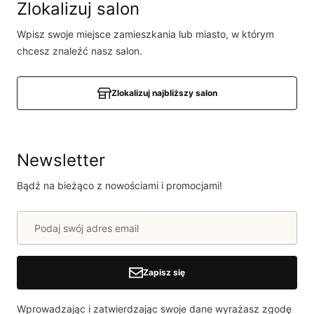
Bądź pierwszą osobą, która podzieli się opinią o tym
Zlokalizuj salon
produkcie!
Wpisz swoje miejsce zamieszkania lub miasto, w którym
Powiadomienie
chcesz znaleźć nasz salon.
W naszej witrynie opinie mogą dodawać tylko
osoby, które zakupiły produkt.
Dodaj opinię
Zlokalizuj najbliższy salon
Newsletter
Bądź na bieżąco z nowościami i promocjami!
Zapisz się
Wprowadzając i zatwierdzając swoje dane wyrażasz zgodę