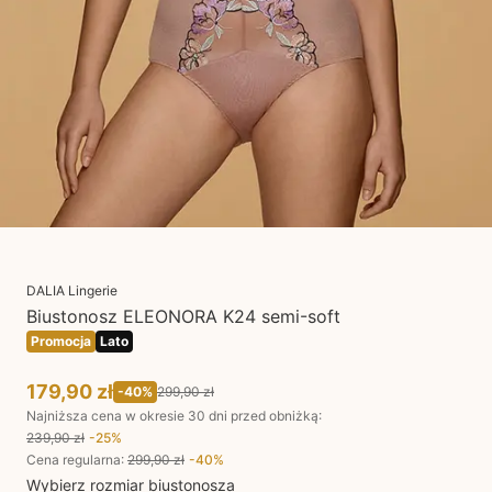
DALIA Lingerie
Biustonosz ELEONORA K24 semi-soft
Promocja
Lato
179,90 zł
-
40
%
299,90 zł
Najniższa cena w okresie 30 dni przed obniżką:
239,90 zł
-
25
%
Cena regularna
:
299,90 zł
-
40
%
Wybierz rozmiar biustonosza