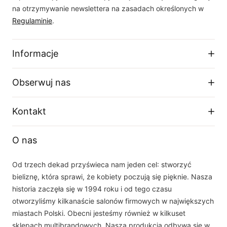
na otrzymywanie newslettera na zasadach określonych w
Regulaminie
.
Informacje
Regulamin sklepu
Obserwuj nas
Dostawa
Zwroty i wymiany
Facebook
Kontakt
Polityka prywatności
O firmie
Instagram
Telefon
Tabela rozmiarów
O nas
+48 33 877 16 87
YouTube
Email
Od trzech dekad przyświeca nam jeden cel: stworzyć
sklep(at)dalia.pl
bieliznę, która sprawi, że kobiety poczują się pięknie. Nasza
Nasz zespół obsługi klienta jest do Państwa dyspozycji w dni robocze w
historia zaczęła się w 1994 roku i od tego czasu
godzinach 8.00 - 16.00
otworzyliśmy kilkanaście salonów firmowych w największych
miastach Polski. Obecni jesteśmy również w kilkuset
sklepach multibrandowych. Nasza produkcja odbywa się w